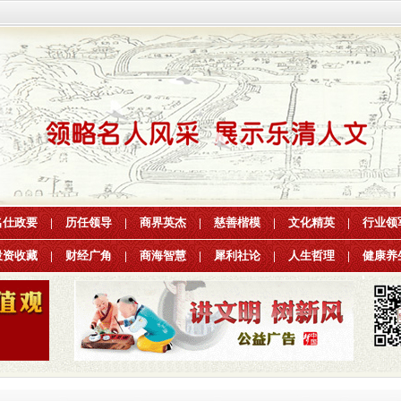
名仕政要
|
历任领导
|
商界英杰
|
慈善楷模
|
文化精英
|
行业领
投资收藏
|
财经广角
|
商海智慧
|
犀利社论
|
人生哲理
|
健康养