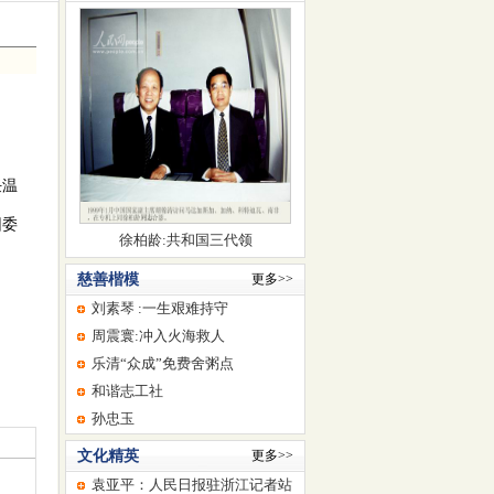
任温
团委
徐柏龄:共和国三代领
慈善楷模
更多>>
刘素琴 :一生艰难持守
周震寰:冲入火海救人
乐清“众成”免费舍粥点
和谐志工社
孙忠玉
文化精英
更多>>
袁亚平：人民日报驻浙江记者站