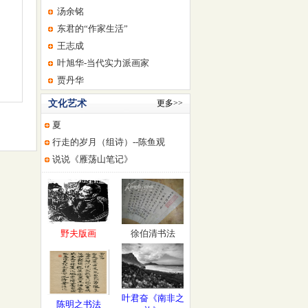
汤余铭
东君的“作家生活”
王志成
叶旭华-当代实力派画家
贾丹华
文化艺术
更多>>
夏
行走的岁月（组诗）--陈鱼观
说说《雁荡山笔记》
野夫版画
徐伯清书法
叶君奋《南非之
陈明之书法