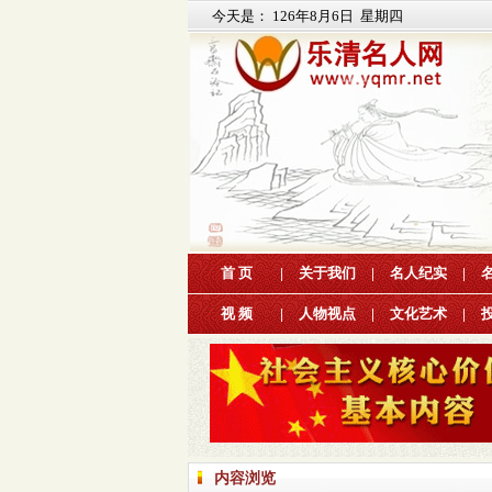
今天是：
126年8月6日 星期四
首 页
|
关于我们
|
名人纪实
|
视 频
|
人物视点
|
文化艺术
|
内容浏览