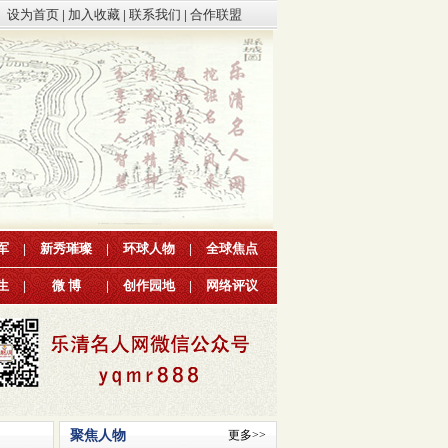
设为首页
|
加入收藏
|
联系我们
|
合作联盟
军
|
新秀璀璨
|
环球人物
|
全球焦点
生
|
微 博
|
创作园地
|
网络评议
聚焦人物
更多>>