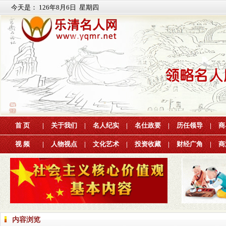
今天是：
126年8月6日 星期四
首 页
|
关于我们
|
名人纪实
|
名仕政要
|
历任领导
|
商
视 频
|
人物视点
|
文化艺术
|
投资收藏
|
财经广角
|
商
内容浏览